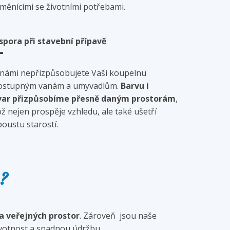
 měnícími se životními potřebami.
spora při stavební přípavě
 námi nepřizpůsobujete Vaši koupelnu
ostupným vanám a umyvadlům.
Barvu i
var přizpůsobíme přesně daným prostorám
,
ož nejen prospěje vzhledu, ale také ušetří
poustu starostí.
?
a veřejných prostor
. Zároveň jsou naše
ivotnost a snadnou údržbu.