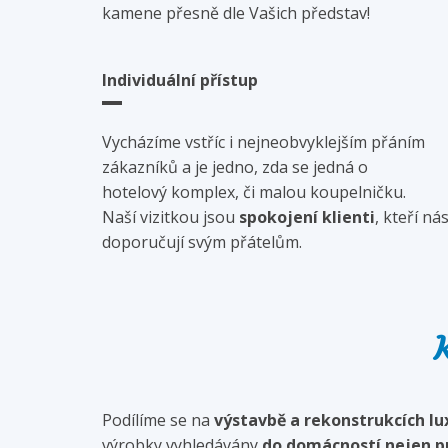
kamene přesně dle Vašich představ!
Individuální přístup
Vycházíme vstříc i nejneobvyklejším přáním
zákazníků a je jedno, zda se jedná o
hotelový komplex, či malou koupelničku.
Naší vizitkou jsou
spokojení klienti
, kteří ná
doporučují svým přátelům.
Podílíme se na
výstavbě a rekonstrukcích lu
výrobky vyhledávány
do domácností nejen pr