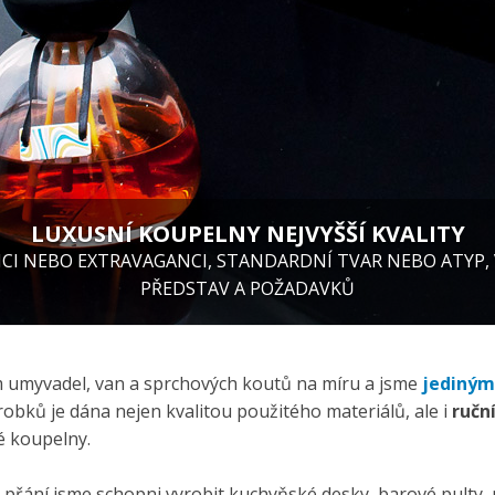
LUXUSNÍ KOUPELNY NEJVYŠŠÍ KVALITY
I NEBO EXTRAVAGANCI, STANDARDNÍ TVAR NEBO ATYP, V
PŘEDSTAV A POŽADAVKŮ
m umyvadel, van a sprchových koutů na míru a jsme
jedinými
ýrobků je dána nejen kvalitou použitého materiálů, ale i
ručn
 koupelny.
přání jsme schopni vyrobit kuchyňské desky, barové pulty, p