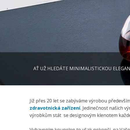
AŤ UŽ HLEDÁTE MINIMALISTICKOU ELEGANC
Již přes 20 let se zabýváme výrobou předevší
zdravotnická zařízení
. Jedinečnost našich v
výrobkům stát se designovým klenotem každé
Vybavením koupelen to však nekončí, na Vaše 