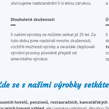
utvrzujeme nadstandrdní 5-ti letou zárukou.
a
Dlouholeté zkušenosti
Ú
S našimi výrobky se můžete setkat již 25 let. Za
S
tuto dobu jsme nasbírali mnoho zkušeností,
d
rozšířili možnosti výroby a neustále zlepšovali
t
s
výrobní procesy původně přejatě od
c
amerického výrobce.
s
Kde se s našimi výrobky setkáte
xusních hotelů, penzionů, restauračních, kancelářských 
o jejich luxusní vzhled
, ale i vysokou odolnost, dlouhou ž