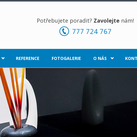
Potřebujete poradit?
Zavolejte
nám!
777 724 767
REFERENCE
FOTOGALERIE
O NÁS
KON