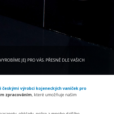
YROBÍME JEJ PRO VÁS. PŘESNĚ DLE VAŠICH
 českými výrobci kojeneckých vaniček pro
ím zpracováním
, které umožňuje našim
arapety, obklady, police a mnoho dalšího -