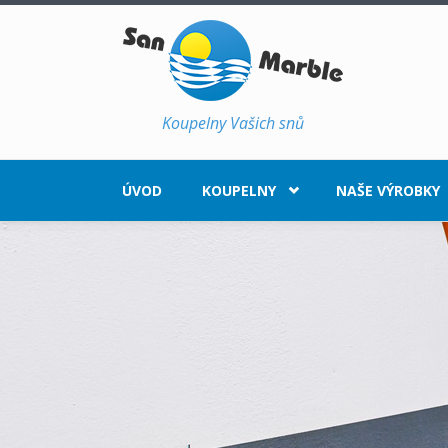
Přejít k hlavnímu obsahu
Koupelny Vašich snů
ÚVOD
KOUPELNY
NAŠE VÝROBKY